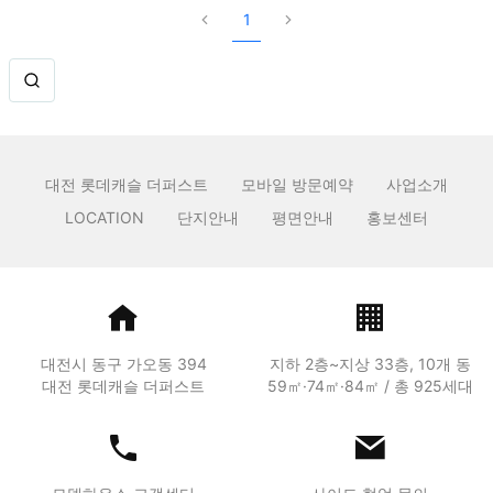
1
대전 롯데캐슬 더퍼스트
모바일 방문예약
사업소개
LOCATION
단지안내
평면안내
홍보센터
대전시 동구 가오동 394
지하 2층~지상 33층, 10개 동
대전 롯데캐슬 더퍼스트
59㎡·74㎡·84㎡ / 총 925세대