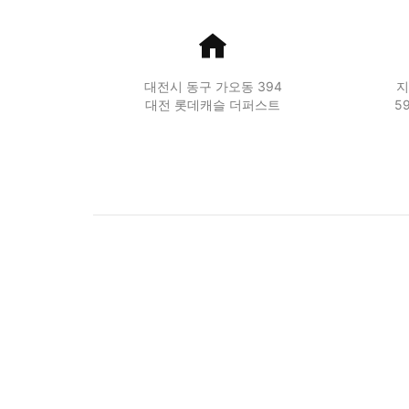
대전시 동구 가오동 394
지
대전 롯데캐슬 더퍼스트
5