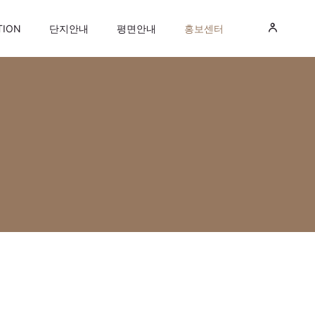
TION
단지안내
평면안내
홍보센터