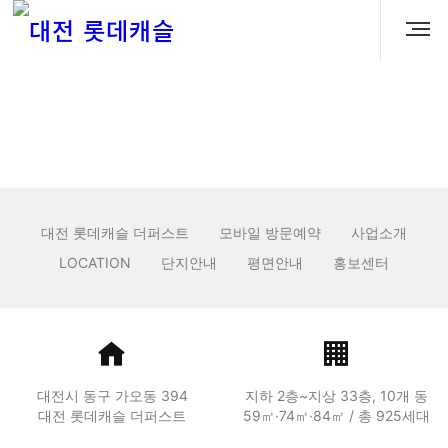
추천인
비추천인
대전 롯데캐슬 더퍼스트
모바일 방문예약
사업소개
LOCATION
단지안내
평면안내
홍보센터
대전시 동구 가오동 394
지하 2층~지상 33층, 10개 동
대전 롯데캐슬 더퍼스트
59㎡·74㎡·84㎡ / 총 925세대