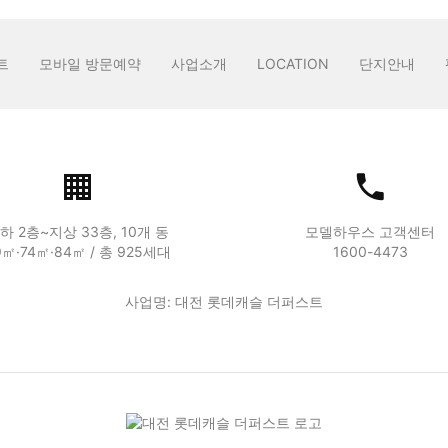
트
모바일 방문예약
사업소개
LOCATION
단지안내
하 2층~지상 33층, 10개 동
모델하우스 고객센터
9㎡·74㎡·84㎡ / 총 925세대
1600-4473
사업명: 대전 롯데캐슬 더퍼스트