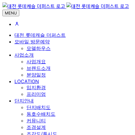
MENU
대전 롯데캐슬 더퍼스트
모바일 방문예약
모델하우스
사업소개
사업개요
브랜드소개
분양일정
LOCATION
입지환경
프리미엄
단지안내
단지배치도
동호수배치도
커뮤니티
조경설계
조감도/투시도